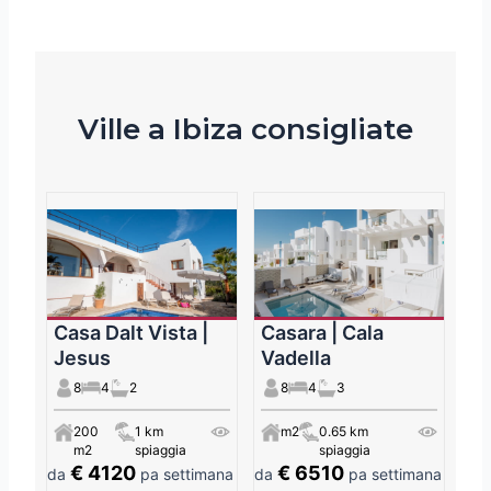
Ville a Ibiza consigliate
Casa Dalt Vista |
Casara | Cala
Jesus
Vadella
8
4
2
8
4
3
200
1 km
m2
0.65 km
m2
spiaggia
spiaggia
€ 4120
€ 6510
da
pa settimana
da
pa settimana