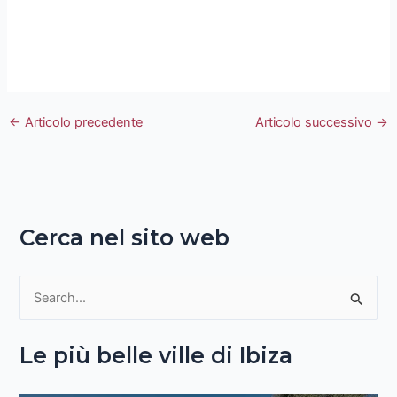
←
Articolo precedente
Articolo successivo
→
Cerca nel sito web
C
e
Le più belle ville di Ibiza
r
c