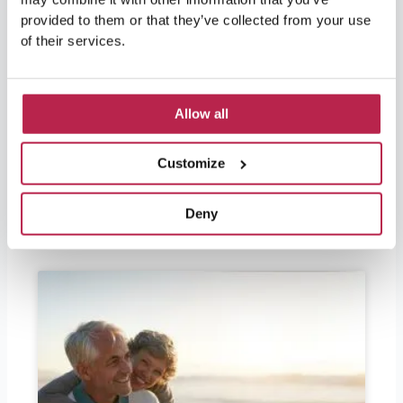
Devo portare degli euro a Ibiza?
provided to them or that they’ve collected from your use
of their services.
Devo portare degli euro a Ibiza? Ibiza è molto
richiesta dai festaioli, ma anche dagli amanti
della natura e della cultura. Per i visitatori che
partono a breve e che si chiedono se è il caso
Allow all
di portare con sé degli euro, la risposta è: sì.
Ibiza fa parte della Spagna e quindi
Customize
dell’Unione Europea,
CONTINUA A LEGGERE "
Deny