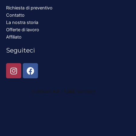
Richiesta di preventivo
Contatto
La nostra storia
Offerte di lavoro
Affiliato
Seguiteci
I
F
n
a
s
c
t
e
a
b
g
o
r
o
a
k
m