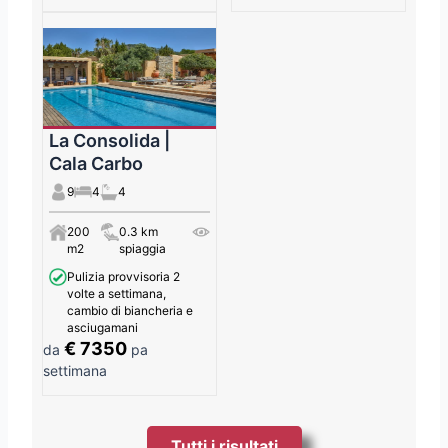
La Consolida |
Cala Carbo
9
4
4
200
0.3 km
m2
spiaggia
Pulizia provvisoria 2
volte a settimana,
cambio di biancheria e
asciugamani
€ 7350
da
pa
settimana
Tutti i risultati