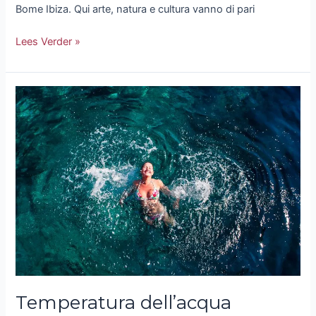
Bome Ibiza. Qui arte, natura e cultura vanno di pari
Lees Verder »
Temperatura
dell’acqua
marina
di
Ibiza:
ideale
per
il
nuoto
e
gli
sport
acquatici
Temperatura dell’acqua