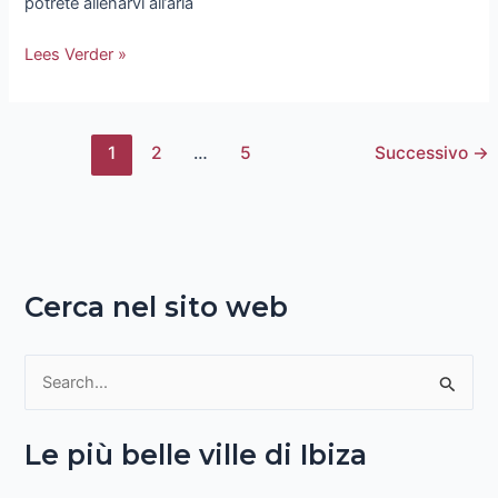
potrete allenarvi all’aria
Lees Verder »
1
2
…
5
Successivo
→
Cerca nel sito web
C
e
Le più belle ville di Ibiza
r
c