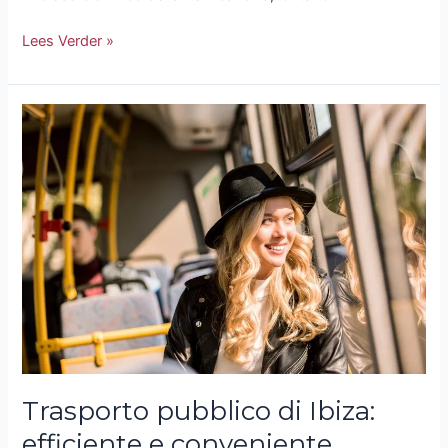
Lees Verder »
Trasporto
pubblico
di
Ibiza:
efficiente
e
conveniente
Trasporto pubblico di Ibiza:
efficiente e conveniente