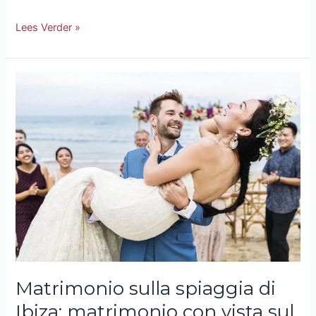
Lees Verder »
Matrimonio
sulla
spiaggia
di
Ibiza:
matrimonio
con
vista
sul
mare
Matrimonio sulla spiaggia di
Ibiza: matrimonio con vista sul