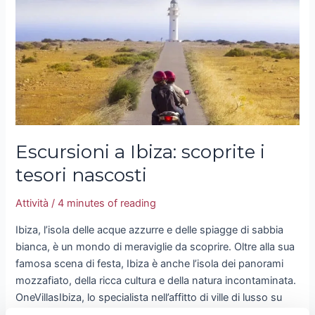
i
tesori
nascosti
Escursioni a Ibiza: scoprite i
tesori nascosti
Attività
/
4 minutes of reading
Ibiza, l’isola delle acque azzurre e delle spiagge di sabbia
bianca, è un mondo di meraviglie da scoprire. Oltre alla sua
famosa scena di festa, Ibiza è anche l’isola dei panorami
mozzafiato, della ricca cultura e della natura incontaminata.
OneVillasIbiza, lo specialista nell’affitto di ville di lusso su
questa magica isola spagnola, è l ‘indirizzo