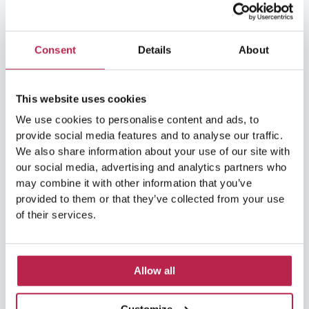
Lees Verder »
Consent
Details
About
Safari
in
This website uses cookies
jeep
We use cookies to personalise content and ads, to
a
provide social media features and to analyse our traffic.
Ibiza:
We also share information about your use of our site with
tour
our social media, advertising and analytics partners who
avventurosi
may combine it with other information that you’ve
alla
provided to them or that they’ve collected from your use
scoperta
of their services.
del
paesaggio
selvaggio
Allow all
Safari in jeep a Ibiza: tour
avventurosi alla scoperta del
Customize