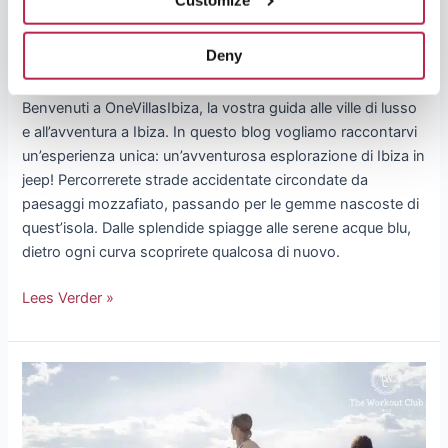
paesaggio selvaggio
Deny
Attività
/
3 minutes of reading
Benvenuti a OneVillasIbiza, la vostra guida alle ville di lusso
e all’avventura a Ibiza. In questo blog vogliamo raccontarvi
un’esperienza unica: un’avventurosa esplorazione di Ibiza in
jeep! Percorrerete strade accidentate circondate da
paesaggi mozzafiato, passando per le gemme nascoste di
quest’isola. Dalle splendide spiagge alle serene acque blu,
dietro ogni curva scoprirete qualcosa di nuovo.
Lees Verder »
Fitness
Ibiza:
mantenersi
in