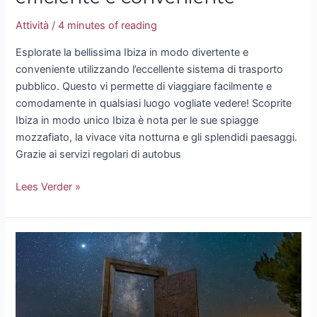
Attività
/
4 minutes of reading
Esplorate la bellissima Ibiza in modo divertente e
conveniente utilizzando l’eccellente sistema di trasporto
pubblico. Questo vi permette di viaggiare facilmente e
comodamente in qualsiasi luogo vogliate vedere! Scoprite
Ibiza in modo unico Ibiza è nota per le sue spiagge
mozzafiato, la vivace vita notturna e gli splendidi paesaggi.
Grazie ai servizi regolari di autobus
Lees Verder »
Puertas
Can
Soleil:
arte
e