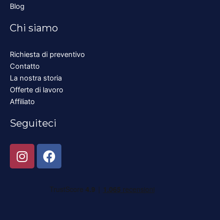
Blog
Chi siamo
Richiesta di preventivo
Contatto
La nostra storia
Offerte di lavoro
Affiliato
Seguiteci
I
F
n
a
s
c
t
e
a
b
g
o