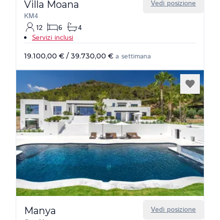
Villa Moana
Vedi posizione
KM4
12
6
4
Servizi inclusi
19.100,00 €
/
39.730,00 €
a settimana
Manya
Vedi posizione