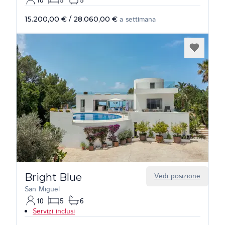
10
5
5
15.200,00 €
/
28.060,00 €
a settimana
Bright Blue
Vedi posizione
San Miguel
10
5
6
Servizi inclusi