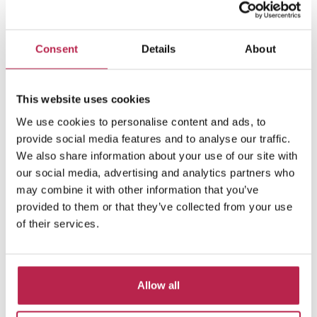
Consent
Details
About
Can Juliette
Vedi posizione
This website uses cookies
Es Cubells
12
6
6
We use cookies to personalise content and ads, to
provide social media features and to analyse our traffic.
19.480,00 €
/
36.600,00 €
a settimana
We also share information about your use of our site with
our social media, advertising and analytics partners who
may combine it with other information that you’ve
provided to them or that they’ve collected from your use
of their services.
Collezione privata
da €2750 a settimana
Grazie alla nostra vasta rete costruita negli ultimi
Allow all
10 anni, abbiamo un certo numero di case che
non possiamo mettere online, su richiesta dei