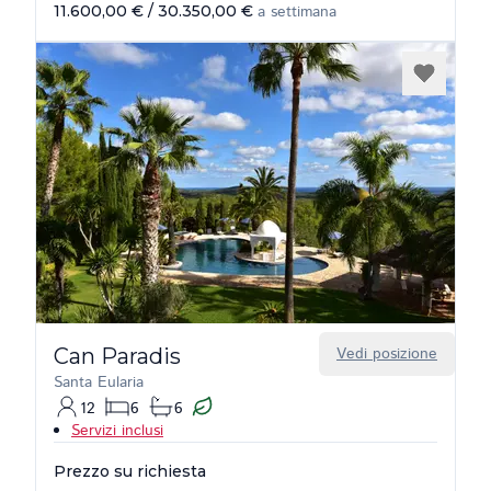
11.600,00 €
/
30.350,00 €
a settimana
Can Paradis
Vedi posizione
Santa Eularia
12
6
6
Servizi inclusi
Prezzo su richiesta