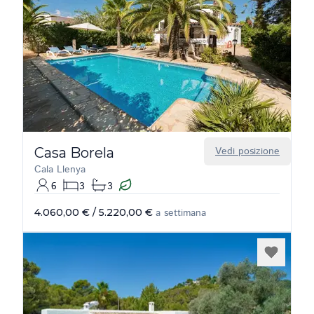
Casa Borela
Vedi posizione
Cala Llenya
6
3
3
4.060,00 €
/
5.220,00 €
a settimana