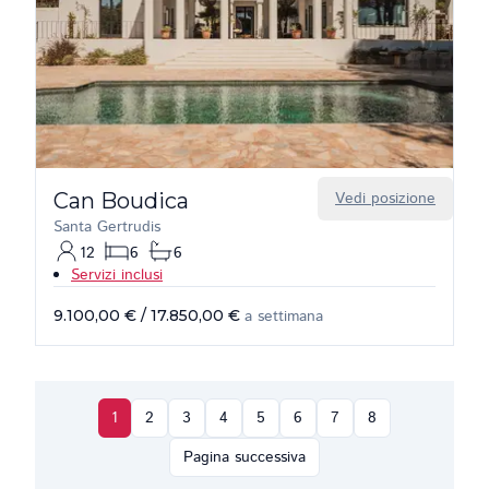
Can Boudica
Vedi posizione
Santa Gertrudis
12
6
6
Servizi inclusi
9.100,00 €
/
17.850,00 €
a settimana
1
2
3
4
5
6
7
8
Pagina successiva