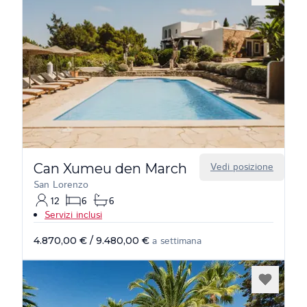
Can Xumeu den March
Vedi posizione
San Lorenzo
12
6
6
Servizi inclusi
4.870,00 €
/
9.480,00 €
a settimana