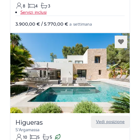
8
4
3
Servizi inclusi
3.900,00 €
/
5.770,00 €
a settimana
Higueras
Vedi posizione
S'Argamassa
10
5
5