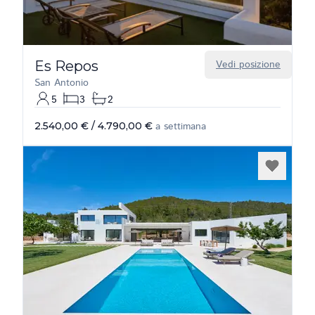
Es Repos
Vedi posizione
San Antonio
5
3
2
2.540,00 €
/
4.790,00 €
a settimana