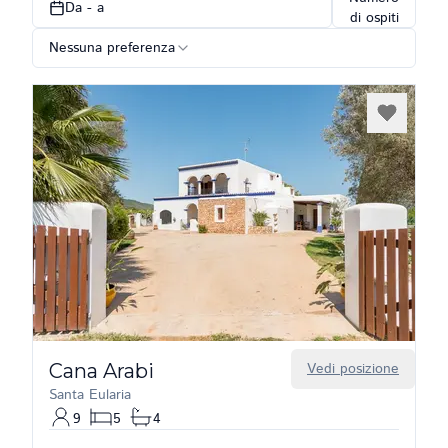
Da - a
di ospiti
Nessuna preferenza
Cana Arabi
Vedi posizione
Santa Eularia
9
5
4