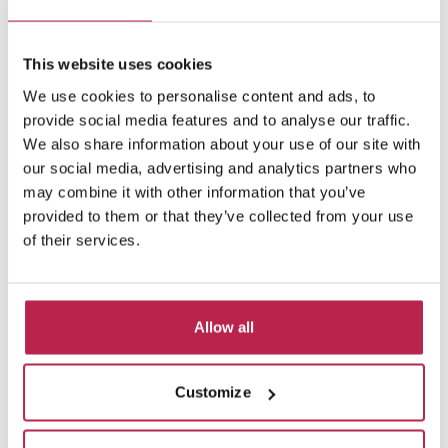
El Paso
Vedi posizione
This website uses cookies
Cala Salada
We use cookies to personalise content and ads, to
8
4
3
provide social media features and to analyse our traffic.
10% sconto da 19 set – 18 ott 2026
We also share information about your use of our site with
our social media, advertising and analytics partners who
2.950,00 €
/
6.000,00 €
a settimana
may combine it with other information that you’ve
provided to them or that they’ve collected from your use
of their services.
Collezione privata
da €2750 a settimana
Allow all
Grazie alla nostra vasta rete costruita negli ultimi
10 anni, abbiamo un certo numero di case che
Customize
non possiamo mettere online, su richiesta dei
proprietari. Se sei interessato a una di queste
ville, contattaci.