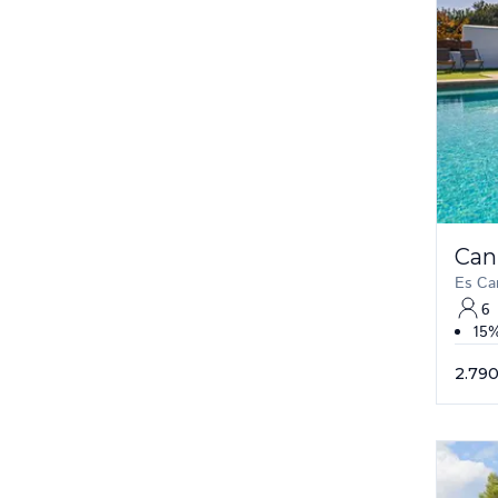
Can
Es Ca
6
15%
2.790