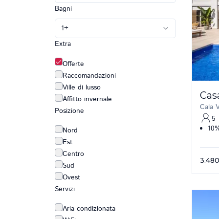
Bagni
1
+
Extra
Offerte
Raccomandazioni
Ville di lusso
Cas
Affitto invernale
Cala V
Posizione
5
10%
Nord
Est
Centro
3.480
Sud
Ovest
Servizi
Aria condizionata