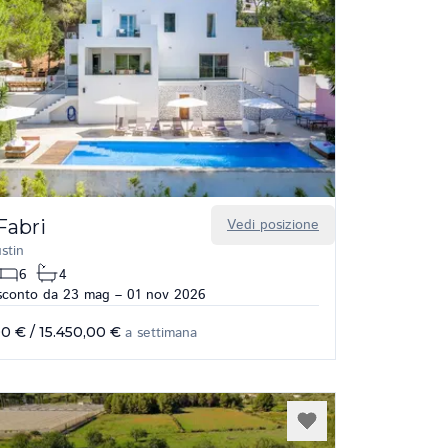
 Fabri
Vedi posizione
stin
6
4
sconto da 23 mag – 01 nov 2026
00 €
/
15.450,00 €
a settimana