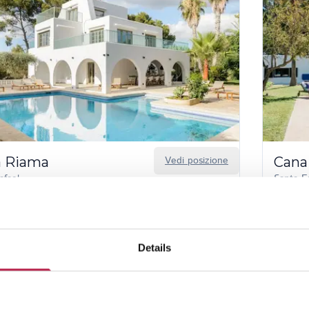
la Riama
Vedi posizione
Cana
afael
Santa Eu
6
6
12
sconto da 01 gen 2026 – 01 gen 2027
15% 
sconto da 22–30 ago 2026
Serviz
Details
,00 €
/
16.100,00 €
a settimana
7.230,