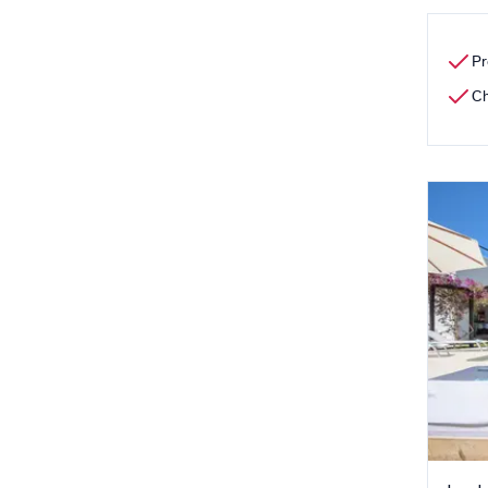
Pr
Ch