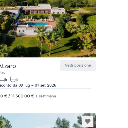
Atzaro
Vedi posizione
los
5
5
conto da 09 lug – 01 set 2026
00 €
/
11.360,00 €
a settimana