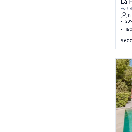
La 
Port d
12
20%
15%
6.60