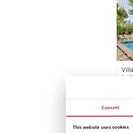
Vil
San R
8
5% 
3% 
Consent
4.550
This website uses cookies