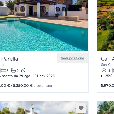
 Parella
Vedi posizione
Can 
nar
San Car
3
2
11
 sconto da 29 ago – 01 nov 2026
25% s
,00 €
/
5.350,00 €
a settimana
5.970,