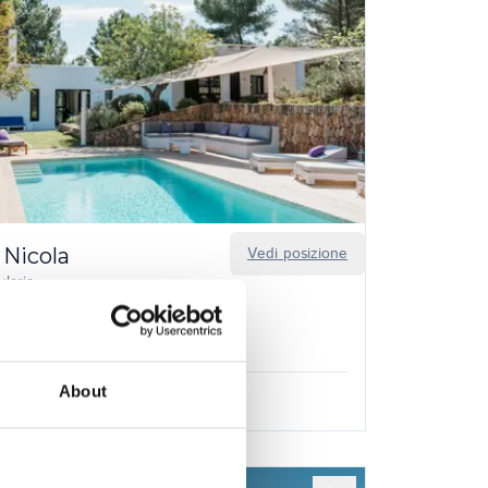
 Nicola
Vedi posizione
laria
6
5
sconto da 22–30 ago 2026
i inclusi
About
00 €
/
15.980,00 €
a settimana