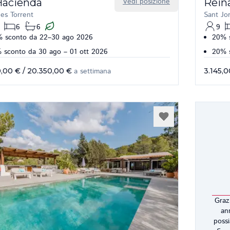
Hacienda
Vedi posizione
Rein
es Torrent
Sant Jor
6
6
9
 sconto da 22–30 ago 2026
20% s
 sconto da 30 ago – 01 ott 2026
20% s
0,00 €
/
20.350,00 €
a settimana
3.145,
Grazi
an
possi