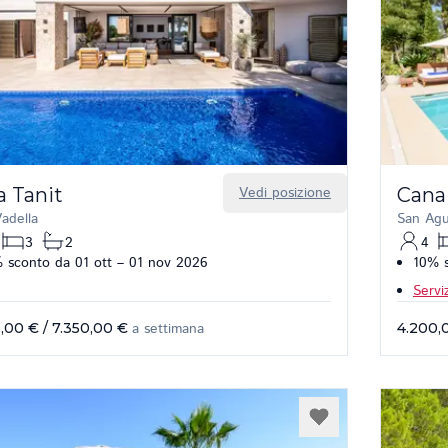
a Tanit
Vedi posizione
Cana
adella
San Agu
3
2
4
 sconto da 01 ott – 01 nov 2026
10% s
Serviz
,00 €
/
7.350,00 €
a settimana
4.200,