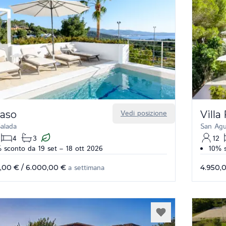
Paso
Vedi posizione
Villa
Salada
San Agu
4
3
12
 sconto da 19 set – 18 ott 2026
10% 
,00 €
/
6.000,00 €
a settimana
4.950,