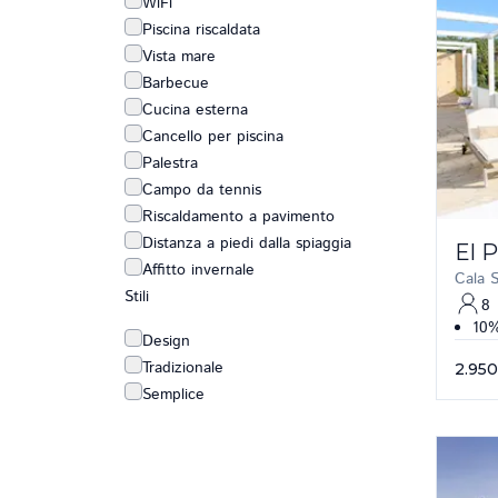
WiFi
Piscina riscaldata
Vista mare
Barbecue
Cucina esterna
Cancello per piscina
Palestra
Campo da tennis
Riscaldamento a pavimento
Distanza a piedi dalla spiaggia
El 
Affitto invernale
Cala 
Stili
8
10%
Design
Tradizionale
2.950
Semplice