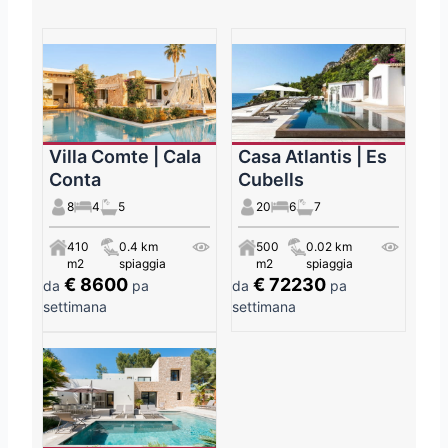
Villa Comte | Cala
Casa Atlantis | Es
Conta
Cubells
8
4
5
20
6
7
410
0.4 km
500
0.02 km
m2
spiaggia
m2
spiaggia
€ 8600
€ 72230
da
pa
da
pa
settimana
settimana