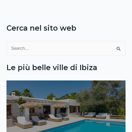
Cerca nel sito web
C
e
Le più belle ville di Ibiza
r
c
a
: