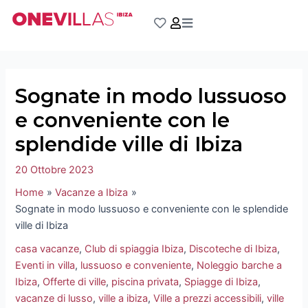
Vai
Navigazione
al
articoli
contenuto
Sognate in modo lussuoso
e conveniente con le
splendide ville di Ibiza
20 Ottobre 2023
Home
Vacanze a Ibiza
Sognate in modo lussuoso e conveniente con le splendide
ville di Ibiza
casa vacanze
,
Club di spiaggia Ibiza
,
Discoteche di Ibiza
,
Eventi in villa
,
lussuoso e conveniente
,
Noleggio barche a
Ibiza
,
Offerte di ville
,
piscina privata
,
Spiagge di Ibiza
,
vacanze di lusso
,
ville a ibiza
,
Ville a prezzi accessibili
,
ville