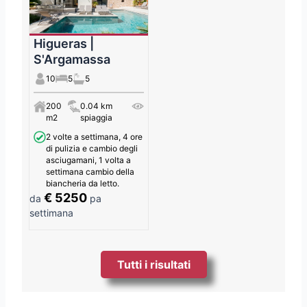
Higueras |
S'Argamassa
10
5
5
200
0.04 km
m2
spiaggia
2 volte a settimana, 4 ore
di pulizia e cambio degli
asciugamani, 1 volta a
settimana cambio della
biancheria da letto.
€ 5250
da
pa
settimana
Tutti i risultati