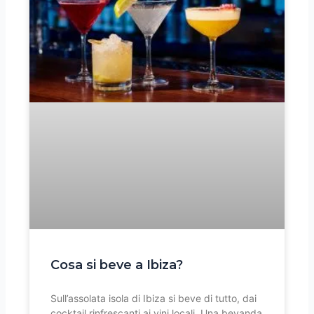
Cosa si beve a Ibiza?
Sull’assolata isola di Ibiza si beve di tutto, dai
cocktail rinfrescanti ai vini locali. Una bevanda