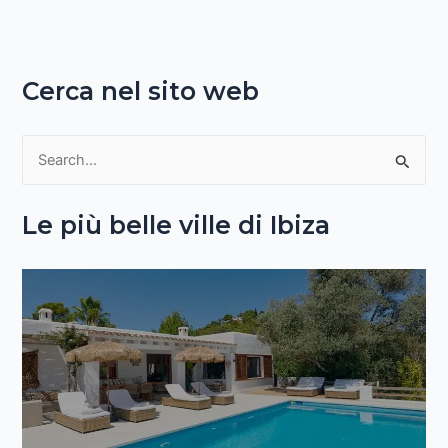
Cerca nel sito web
C
e
Le più belle ville di Ibiza
r
c
a
: