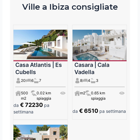
Ville a Ibiza consigliate
Casa Atlantis | Es
Casara | Cala
Cubells
Vadella
20
6
7
8
4
3
500
0.02 km
m2
0.65 km
m2
spiaggia
spiaggia
€ 72230
da
pa
€ 6510
da
pa settimana
settimana