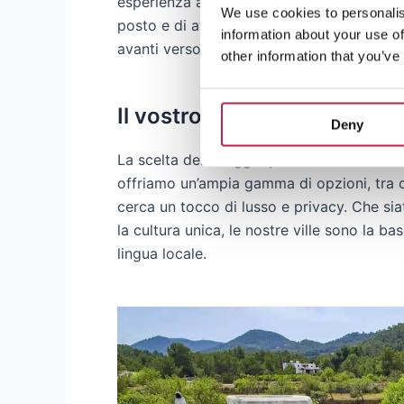
esperienza a Ibiza. Vi permette di entrar
We use cookies to personalis
posto e di avere una visione più autentica 
information about your use of
avanti verso il cuore di Ibiza.
other information that you’ve
Il vostro soggiorno ideale a
Deny
La scelta dell’alloggio perfetto è essenzial
offriamo un’ampia gamma di opzioni, tra 
cerca un tocco di lusso e privacy. Che siat
la cultura unica, le nostre ville sono la ba
lingua locale.