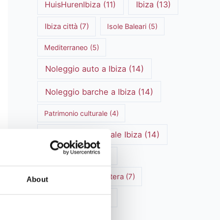
HuisHurenIbiza
(11)
Ibiza
(13)
Ibiza città
(7)
Isole Baleari
(5)
Mediterraneo
(5)
Noleggio auto a Ibiza
(14)
Noleggio barche a Ibiza
(14)
Patrimonio culturale
(4)
patrimonio culturale Ibiza
(14)
Ristoranti di Ibiza
(4)
Spiagge di Formentera
(7)
About
Spiagge di Ibiza
(6)
Storia di Ibiza
(7)