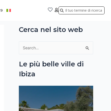
Cerca
Cerca
29
Cerca nel sito web
C
e
Le più belle ville di
r
Ibiza
c
a
: