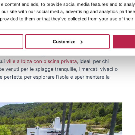
e in contatto più profondamente con le persone del
e content and ads, to provide social media features and to analy
del loro stile di vita. Ogni parola imparata è un passo
 our site with our social media, advertising and analytics partn
 provided to them or that they’ve collected from your use of their
 Ibiza
Customize
e per il vostro viaggio a Ibiza. A OneVillasIbiza
cui
ville a Ibiza con piscina privata
, ideali per chi
e venuti per le spiagge tranquille, i mercati vivaci o
se perfetta per esplorare l’isola e sperimentare la