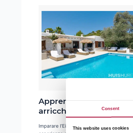
Apprendimento Eivissen
Consent
arricchisce
Imparare l’Eivissenc, anche solo qualche f
This website uses cookies