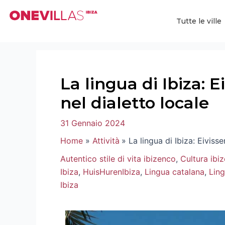
Vai
Navigazione
al
articoli
Tutte le ville
contenuto
La lingua di Ibiza: 
nel dialetto locale
31 Gennaio 2024
Home
Attività
La lingua di Ibiza: Eiviss
Autentico stile di vita ibizenco
,
Cultura ibi
Ibiza
,
HuisHurenIbiza
,
Lingua catalana
,
Ling
Ibiza