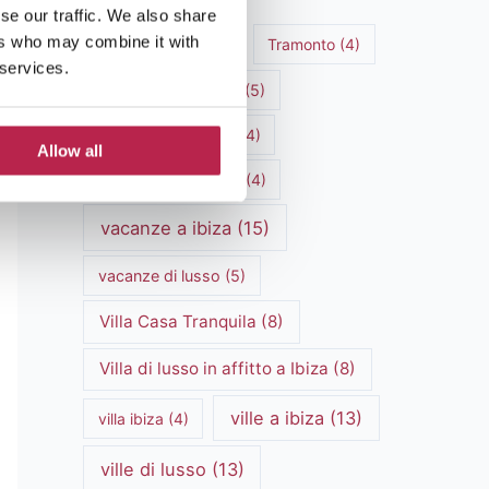
se our traffic. We also share
ers who may combine it with
Storia di Ibiza
(6)
Tramonto
(4)
 services.
Turismo sostenibile
(5)
vacanza in famiglia
(4)
Allow all
Vacanza in spiaggia
(4)
vacanze a ibiza
(15)
vacanze di lusso
(5)
Villa Casa Tranquila
(8)
Villa di lusso in affitto a Ibiza
(8)
ville a ibiza
(13)
villa ibiza
(4)
ville di lusso
(13)