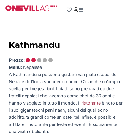
Vai
al
contenuto
Kathmandu
Prezzo:
Menu:
Nepalese
A Kathmandu si possono gustare vari piatti esotici del
Nepal e dell’India spendendo poco. C’è anche un’ampia
scelta per i vegetariani. I piatti sono preparati da due
fratelli nepalesi che lavorano come chef da 30 anni e
hanno viaggiato in tutto il mondo. Il
ristorante
è noto per
i suoi giganteschi pani naan, alcuni dei quali sono
addirittura grandi come un satellite! Infine, è possibile
affittare il ristorante per feste ed eventi. È sicuramente
una visita obbligata.