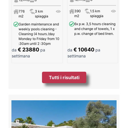
390
1.5 km
776
3 km
m2
spiaggia
m2
spiaggia
6x p.w. 3,5 hours cleaning
Garden maintenance and
and change of towels, 1 x
weekly pools cleaning -
p.w. change of bed linen.
Cleaning (4 hours /day
Monday to Friday from 10
:30am until 2 :30pm
€ 23880
€ 10640
da
pa
da
pa
settimana
settimana
Tutti i risultati