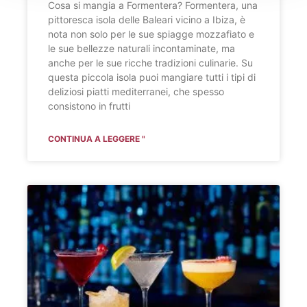
Cosa si mangia a Formentera? Formentera, una
pittoresca isola delle Baleari vicino a Ibiza, è
nota non solo per le sue spiagge mozzafiato e
le sue bellezze naturali incontaminate, ma
anche per le sue ricche tradizioni culinarie. Su
questa piccola isola puoi mangiare tutti i tipi di
deliziosi piatti mediterranei, che spesso
consistono in frutti
CONTINUA A LEGGERE "