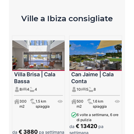
Ville a Ibiza consigliate
Villa Brisa | Cala
Can Jaime | Cala
Bassa
Conta
8
4
4
10
5
8
300
1.5 km
500
1.6 km
m2
spiaggia
m2
spiaggia
6 volte a settimana, 6 ore
di pulizia
€ 13420
da
pa
€ 3880
da
pa settimana
settimana