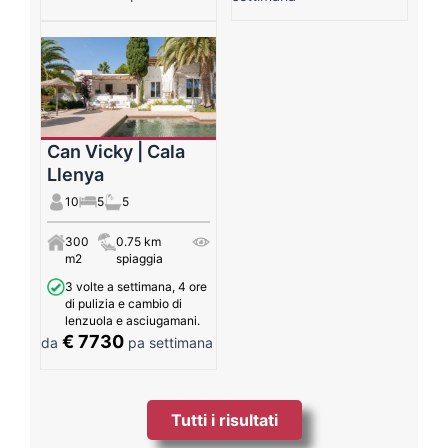
Can Vicky | Cala
Llenya
10
5
5
300
0.75 km
m2
spiaggia
3 volte a settimana, 4 ore
di pulizia e cambio di
lenzuola e asciugamani.
€ 7730
da
pa settimana
Tutti i risultati