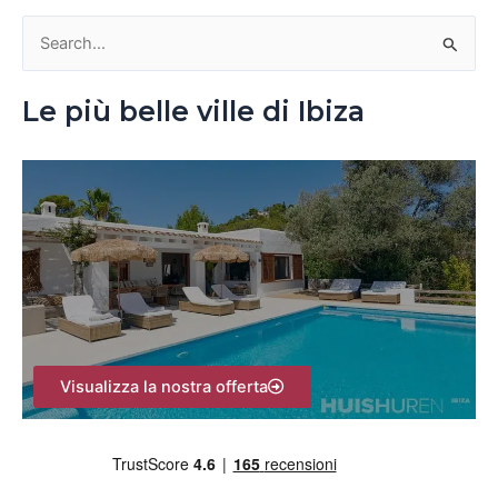
C
e
Le più belle ville di Ibiza
r
c
a
:
Visualizza la nostra offerta