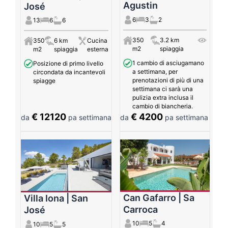
Agustin
José
6
3
2
13
6
6
350
3.2 km
350
6 km
Cucina
m2
spiaggia
m2
spiaggia
esterna
1 cambio di asciugamano
Posizione di primo livello
a settimana, per
circondata da incantevoli
prenotazioni di più di una
spiagge
settimana ci sarà una
pulizia extra inclusa il
cambio di biancheria.
€ 12120
€ 4200
da
pa settimana
da
pa settimana
Can Gafarro | Sa
Villa Iona | San
Carroca
José
10
5
4
10
5
5