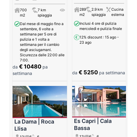
289
2.9 km
Cucina
700
7 km
m2
spiaggia
esterna
m2
spiaggia
Inclusi 4 ore di pulizia
Dal mese di maggio fino a
mercoledì e pulizia finale
settembre, 6 volte a
settimana per 5 ore di
12% discount
: 15 ago -
pulizia e 1 volta a
23 ago
settimana per il cambio
degli asciugamani.
Sicurezza dalle 22:00 alle
7:00.
€ 10480
da
pa
€ 5250
da
pa settimana
settimana
Es Capri | Cala
La Dama | Roca
Bassa
Llisa
12
6
6
12
6
6