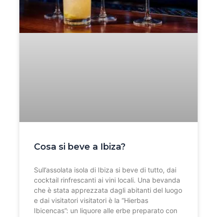
Cosa si beve a Ibiza?
Sull’assolata isola di Ibiza si beve di tutto, dai
cocktail rinfrescanti ai vini locali. Una bevanda
che è stata apprezzata dagli abitanti del luogo
e dai visitatori visitatori è la “Hierbas
Ibicencas”: un liquore alle erbe preparato con