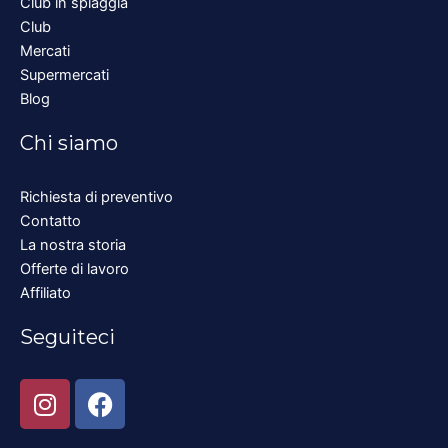
Club in spiaggia
Club
Mercati
Supermercati
Blog
Chi siamo
Richiesta di preventivo
Contatto
La nostra storia
Offerte di lavoro
Affiliato
Seguiteci
I
F
n
a
s
c