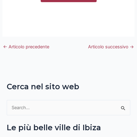
←
Articolo precedente
Articolo successivo
→
Cerca nel sito web
C
e
Le più belle ville di Ibiza
r
c