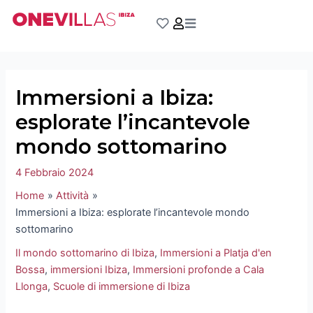
Vai
Navigazione
al
articoli
contenuto
Immersioni a Ibiza:
esplorate l’incantevole
mondo sottomarino
4 Febbraio 2024
Home
Attività
Immersioni a Ibiza: esplorate l’incantevole mondo
sottomarino
Il mondo sottomarino di Ibiza
,
Immersioni a Platja d'en
Bossa
,
immersioni Ibiza
,
Immersioni profonde a Cala
Llonga
,
Scuole di immersione di Ibiza