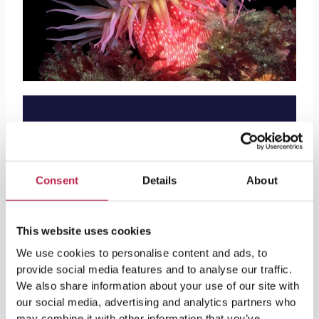
Noleggio barche e auto a Ibiza
Grazie alla nostra conoscenza del territorio,
Consent
Details
About
offriamo il noleggio di barche e auto, oltre a case
attraenti. Esplorate le calette di Ibiza dall’acqua o
dalle strade con stile.
This website uses cookies
We use cookies to personalise content and ads, to
Noleggio barche
provide social media features and to analyse our traffic.
We also share information about your use of our site with
our social media, advertising and analytics partners who
Noleggio auto
may combine it with other information that you’ve