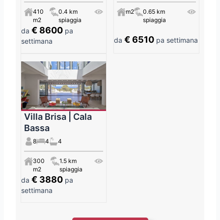
410
0.4 km
m2
0.65 km
m2
spiaggia
spiaggia
€ 8600
da
pa
€ 6510
da
pa settimana
settimana
Villa Brisa | Cala
Bassa
8
4
4
300
1.5 km
m2
spiaggia
€ 3880
da
pa
settimana