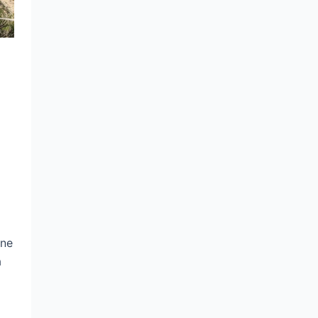
ene
a