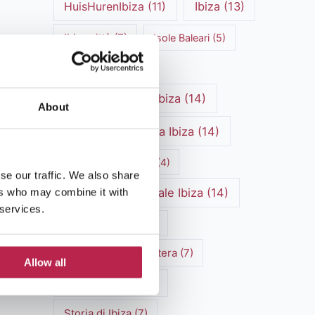
HuisHurenIbiza
(11)
Ibiza
(13)
Ibiza città
(7)
Isole Baleari
(5)
Mediterraneo
(5)
Noleggio auto a Ibiza
(14)
About
Noleggio barche a Ibiza
(14)
Patrimonio culturale
(4)
se our traffic. We also share
patrimonio culturale Ibiza
(14)
ers who may combine it with
 services.
Ristoranti di Ibiza
(4)
Spiagge di Formentera
(7)
Allow all
Spiagge di Ibiza
(6)
Storia di Ibiza
(7)