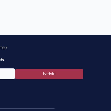
tter
rte
Iscriviti