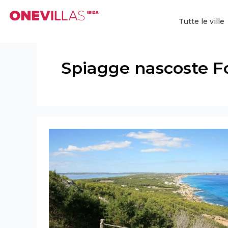
Vai
al
Tutte le ville
contenuto
Spiagge nascoste 
Escursioni
naturalistiche
a
Formentera