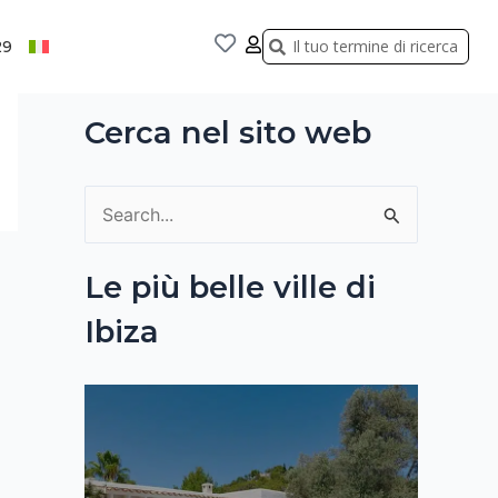
Cerca
Cerca
29
Cerca nel sito web
C
e
Le più belle ville di
r
Ibiza
c
a
: