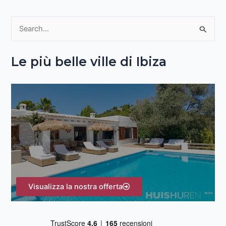
C
e
Le più belle ville di Ibiza
r
c
a
:
Visualizza la nostra offerta