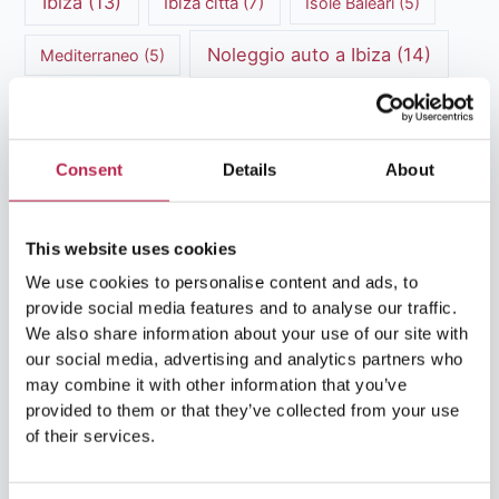
Ibiza
(13)
Ibiza città
(7)
Isole Baleari
(5)
Noleggio auto a Ibiza
(14)
Mediterraneo
(5)
Noleggio barche a Ibiza
(14)
Patrimonio culturale
(4)
Consent
Details
About
patrimonio culturale Ibiza
(14)
This website uses cookies
Spiagge di Formentera
(7)
Ristoranti di Ibiza
(4)
We use cookies to personalise content and ads, to
Storia di Ibiza
(7)
Spiagge di Ibiza
(6)
provide social media features and to analyse our traffic.
We also share information about your use of our site with
Storia di Ibiza
(6)
Tramonto
(4)
our social media, advertising and analytics partners who
may combine it with other information that you’ve
Turismo sostenibile
(5)
vacanza in famiglia
(4)
provided to them or that they’ve collected from your use
of their services.
vacanze a ibiza
(15)
Vacanza in spiaggia
(4)
Villa Casa Tranquila
(8)
vacanze di lusso
(5)