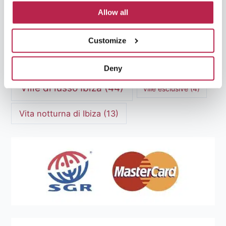
Allow all
Villa di lusso in affitto a Ibiza
(8)
villa ibiza
(4)
Customize
ville a ibiza
(13)
ville di lusso
(13)
Ville di lusso a Ibiza
(4)
Deny
Ville di lusso Ibiza
(44)
ville esclusive
(4)
Vita notturna di Ibiza
(13)