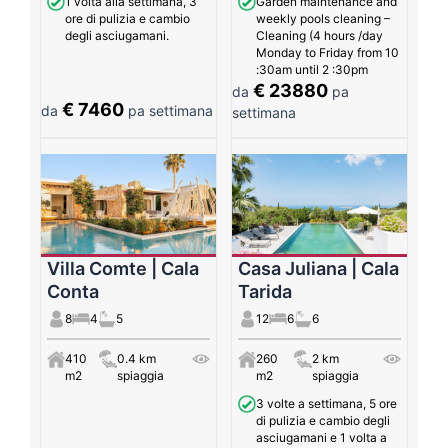
1 volta alla settimana, 3
Garden maintenance and
ore di pulizia e cambio
weekly pools cleaning –
degli asciugamani.
Cleaning (4 hours /day
Monday to Friday from 10
:30am until 2 :30pm
€ 23880
da
pa
€ 7460
da
pa settimana
settimana
Villa Comte | Cala
Casa Juliana | Cala
Conta
Tarida
8
4
5
12
6
6
410
0.4 km
260
2 km
m2
spiaggia
m2
spiaggia
3 volte a settimana, 5 ore
di pulizia e cambio degli
asciugamani e 1 volta a