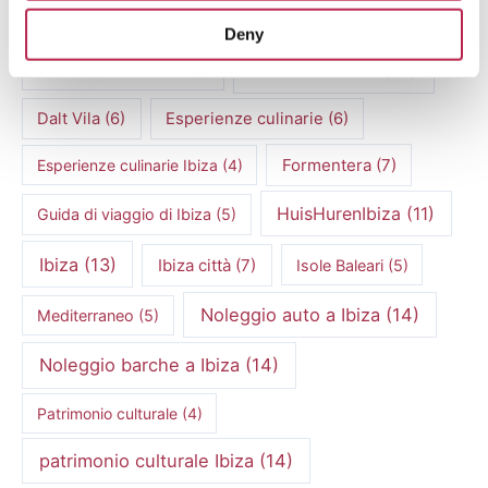
Consigli di viaggio per Ibiza
(4)
Deny
Cultura di Ibiza
(14)
Cucina mediterranea
(4)
Dalt Vila
(6)
Esperienze culinarie
(6)
Formentera
(7)
Esperienze culinarie Ibiza
(4)
HuisHurenIbiza
(11)
Guida di viaggio di Ibiza
(5)
Ibiza
(13)
Ibiza città
(7)
Isole Baleari
(5)
Noleggio auto a Ibiza
(14)
Mediterraneo
(5)
Noleggio barche a Ibiza
(14)
Patrimonio culturale
(4)
patrimonio culturale Ibiza
(14)