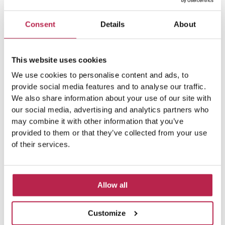
Consent
Details
About
This website uses cookies
We use cookies to personalise content and ads, to
provide social media features and to analyse our traffic.
We also share information about your use of our site with
our social media, advertising and analytics partners who
Argomenti popolari
may combine it with other information that you’ve
provided to them or that they’ve collected from your use
of their services.
Affitti di ville a Ibiza
(4)
Affitto di una villa di lusso
(4)
Affitto di una villa di lusso
(4)
Affitto villa a Ibiza
(4)
Allow all
affitto villa Ibiza
(8)
Bellezza naturale
(4)
Customize
Bellezza naturale Ibiza
(6)
Casa Tranquila
(6)