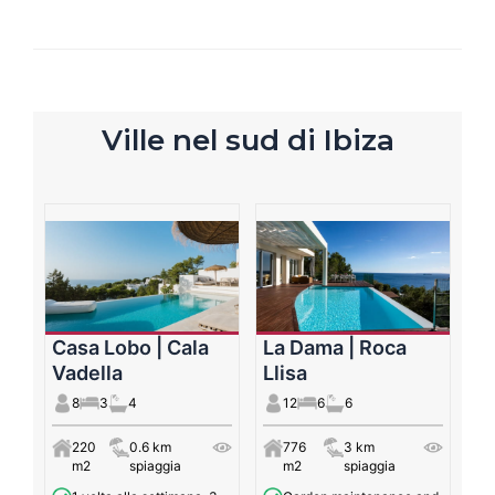
Ville nel sud di Ibiza
Casa Lobo | Cala
La Dama | Roca
Vadella
Llisa
8
3
4
12
6
6
220
0.6 km
776
3 km
m2
spiaggia
m2
spiaggia