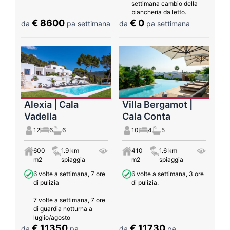
settimana cambio della
biancheria da letto.
€ 8600
€ 0
da
pa settimana
da
pa settimana
Alexia | Cala
Villa Bergamot |
Vadella
Cala Conta
12
6
6
10
4
5
600
1.9 km
410
1.6 km
m2
spiaggia
m2
spiaggia
6 volte a settimana, 7 ore
6 volte a settimana, 3 ore
di pulizia
di pulizia.
7 volte a settimana, 7 ore
di guardia notturna a
luglio/agosto
€ 11350
€ 11730
da
pa
da
pa