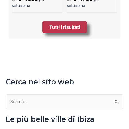
settimana
settimana
Tutti i risultati
Cerca nel sito web
C
e
Le più belle ville di Ibiza
r
c