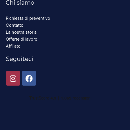
Chi siamo
Richiesta di preventivo
Contatto
La nostra storia
Offerte di lavoro
Affiliato
Seguiteci
I
F
n
a
s
c
t
e
a
b
g
o
r
o
a
k