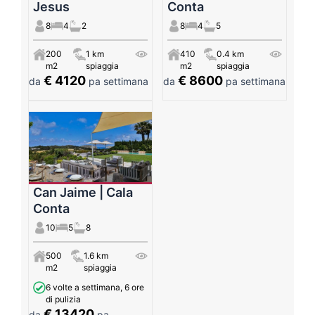
Jesus
Conta
8
4
2
8
4
5
200
1 km
410
0.4 km
m2
spiaggia
m2
spiaggia
€ 4120
€ 8600
da
pa settimana
da
pa settimana
Can Jaime | Cala
Conta
10
5
8
500
1.6 km
m2
spiaggia
6 volte a settimana, 6 ore
di pulizia
€ 13420
da
pa