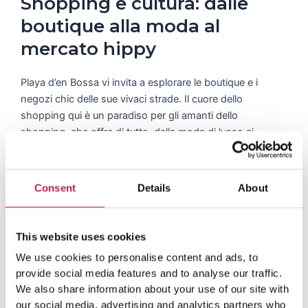
Shopping e cultura: dalle
boutique alla moda al
mercato hippy
Playa d’en Bossa vi invita a esplorare le boutique e i
negozi chic delle sue vivaci strade. Il cuore dello
shopping qui è un paradiso per gli amanti dello
shopping, che offre di tutto, dalla moda di lusso ai
souvenir stravaganti. Ma il viaggio culturale non finisce
qui. Immergetevi nella cultura locale con una visita al
famoso Hippy Market, dove troverete un’abbondanza di
Consent
Details
About
prodotti fatti a mano e di artigianato. Abbracciate la
sensazione di una vacanza alternativa concedendovi una
sessione di shopping terapeutico che promette di
This website uses cookies
trovare tesori unici.
We use cookies to personalise content and ads, to
provide social media features and to analyse our traffic.
We also share information about your use of our site with
our social media, advertising and analytics partners who