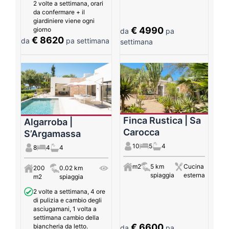
2 volte a settimana, orari
da confermare + il
giardiniere viene ogni
€ 4990
giorno
da
pa
€ 8620
da
pa settimana
settimana
Finca Rustica | Sa
Algarroba |
Carocca
S’Argamassa
10
5
4
8
4
4
m2
5 km
Cucina
200
0.02 km
spiaggia
esterna
m2
spiaggia
2 volte a settimana, 4 ore
di pulizia e cambio degli
asciugamani, 1 volta a
settimana cambio della
€ 6600
biancheria da letto.
da
pa