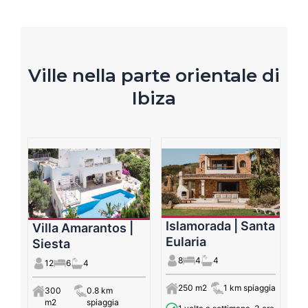
Ville nella parte orientale di
Ibiza
Islamorada | Santa
Villa Amarantos |
Eularia
Siesta
8
4
4
12
6
4
250 m2
1 km spiaggia
300
0.8 km
m2
spiaggia