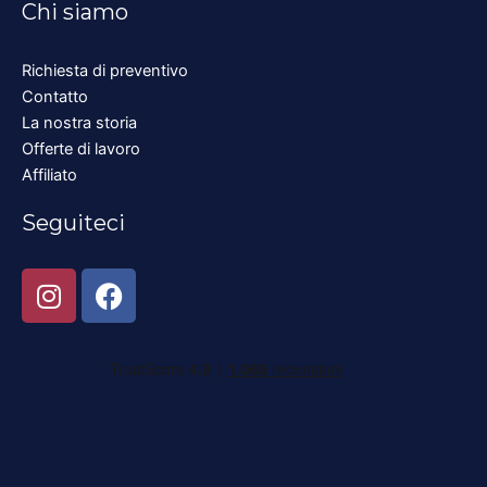
Chi siamo
Richiesta di preventivo
Contatto
La nostra storia
Offerte di lavoro
Affiliato
Seguiteci
I
F
n
a
s
c
t
e
a
b
g
o
r
o
a
k