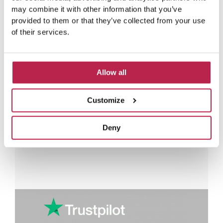
may combine it with other information that you’ve
Immergetevi nelle ultime
provided to them or that they’ve collected from your use
avventure degli ospiti delle
of their services.
nostre ville
L
Allow all
e
Rianne Westerveen
g
Casa Mar
g
Customize
i
Bella casa in un bel posto!
Una 
P
S
t
splen
r
u
u
posiz
t
Deny
e
c
t
c
c
o
e
e
d
s
e
s
n
i
t
v
e
o