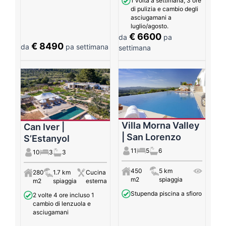
1 volta a settimana, 3 ore
di pulizia e cambio degli
asciugamani a
luglio/agosto.
€ 6600
da
pa
€ 8490
da
pa settimana
settimana
Villa Morna Valley
Can Iver |
| San Lorenzo
S’Estanyol
11
5
6
10
3
3
450
5 km
280
1.7 km
Cucina
m2
spiaggia
m2
spiaggia
esterna
Stupenda piscina a sfioro
2 volte 4 ore incluso 1
cambio di lenzuola e
asciugamani