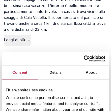
bellissima casa vacanze. L'interno è bello, moderno e
particolarmente confortevole. La casa si trova vicino alla
spiaggia di Cala Vadella. Il supermercato e il panificio si
trovano anche a circa 1 km di distanza. Ibiza città si trova
a una distanza di 23 km.
Leggi di più
Cosa amiamo di questa proprietà
Can Ha è stato ristrutturato da una casa in stile spagnolo con
torre annessa e vista sul mare in una deliziosa casa vacanze,
Consent
Details
About
adatta alle famiglie. La casa si trova a Cala Vadella, Ibiza.
This website uses cookies
Camere da letto
We use cookies to personalise content and ads, to
provide social media features and to analyse our traffic.
Camera da letto
1
We also share information about your use of our site with