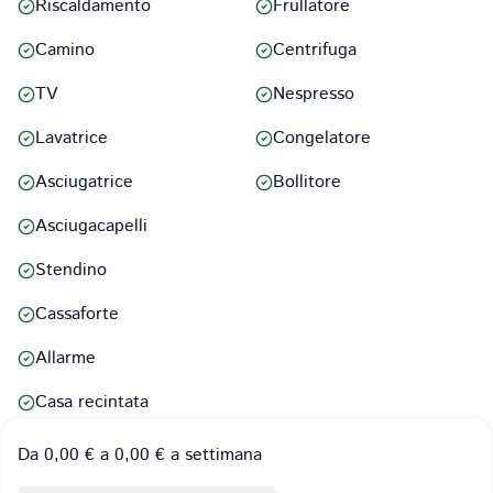
Riscaldamento
Frullatore
Camino
Centrifuga
TV
Nespresso
Lavatrice
Congelatore
Asciugatrice
Bollitore
Asciugacapelli
Stendino
Cassaforte
Allarme
Casa recintata
Pavimenti riscaldanti
Da 0,00 € a 0,00 € a settimana
Bambini