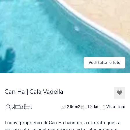
Vedi tutte le foto
Can Ha
|
Cala Vadella
215 m2
1.2 km
Vista mare
6
3
3
I nuovi proprietari di Can Ha hanno ristrutturato questa
casa in stile spagnolo con torre e vista sul mare in una