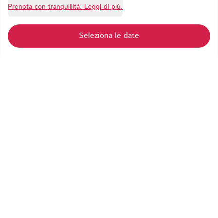
Prenota con tranquillità. Leggi di più.
Schiumatore per latte
Seleziona le date
Posizione
Spiaggia
:
1.2 km
Supermercato
:
1.2 km
Ibiza Town
:
23 km
Aeroporto
:
20 km
Maggiori informazioni su questa villa
Dalle 16:00
Check-in
Prima delle 10:00
Check-out
Paga il 30% all'atto della prenotazione e il
Pagamento
restante 70% 6 settimane prima della
partenza