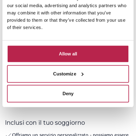
our social media, advertising and analytics partners who
Letto matrimoniale grande
(180x200)
cm
may combine it with other information that you’ve
provided to them or that they’ve collected from your use
of their services.
Camera da letto
2
Letto matrimoniale grande
(180x200)
cm
Allow all
Camera da letto
3
Customize
Letto singolo
(90x200)
cm
Letto singolo
(90x200)
cm
Deny
Inclusi con il tuo soggiorno
Offriamo un servizio personalizzato - possiamo essere