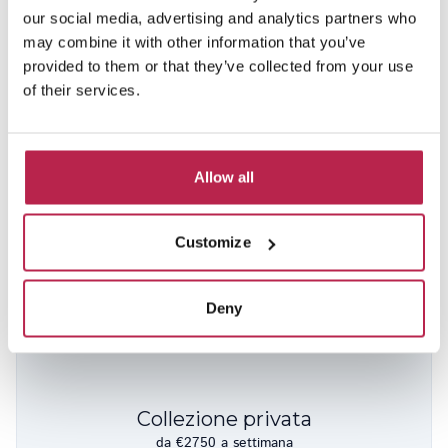
our social media, advertising and analytics partners who
may combine it with other information that you’ve
provided to them or that they’ve collected from your use
of their services.
El Paso
Vedi posizione
Allow all
Cala Salada
8
4
3
10% sconto da 19 set – 18 ott 2026
Customize
2.950,00 €
/
6.000,00 €
a settimana
Deny
Collezione privata
da €2750 a settimana