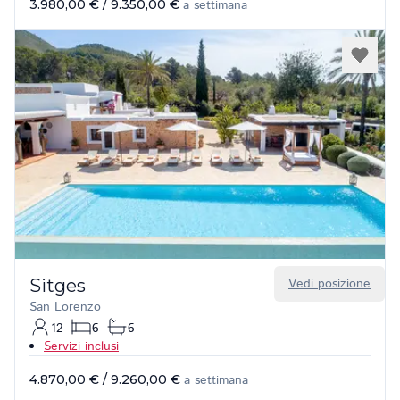
3.980,00 €
/
9.350,00 €
a settimana
Sitges
Vedi posizione
San Lorenzo
12
6
6
Servizi inclusi
4.870,00 €
/
9.260,00 €
a settimana