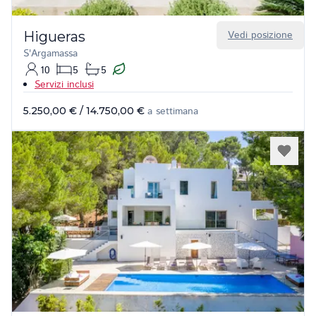
Higueras
Vedi posizione
S'Argamassa
10
5
5
Servizi inclusi
5.250,00 €
/
14.750,00 €
a settimana