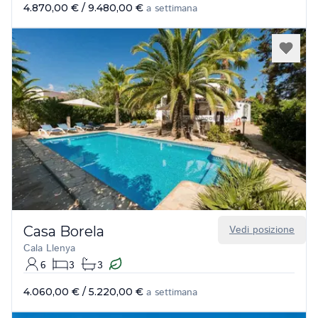
4.870,00 €
/
9.480,00 €
a settimana
Casa Borela
Vedi posizione
Cala Llenya
6
3
3
4.060,00 €
/
5.220,00 €
a settimana