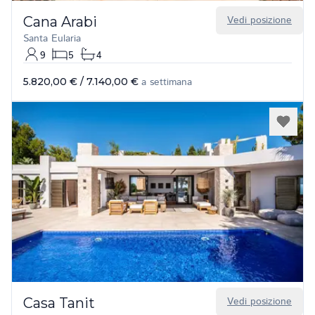
Cana Arabi
Vedi posizione
Santa Eularia
9
5
4
5.820,00 €
/
7.140,00 €
a settimana
Casa Tanit
Vedi posizione