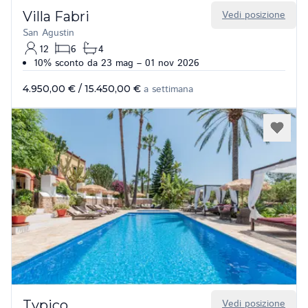
Villa Fabri
Vedi posizione
San Agustin
12
6
4
10% sconto da 23 mag – 01 nov 2026
4.950,00 €
/
15.450,00 €
a settimana
Typico
Vedi posizione