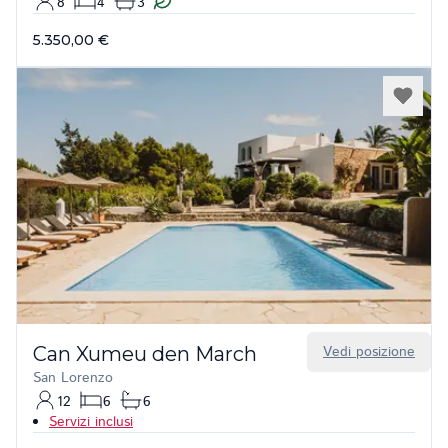
8
4
3
5.350,00 €
Can Xumeu den March
Vedi posizione
San Lorenzo
12
6
6
Servizi inclusi