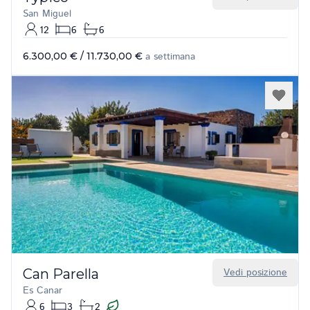
San Miguel
12
6
6
6.300,00 €
/
11.730,00 €
a settimana
Can Parella
Vedi posizione
Es Canar
6
3
2