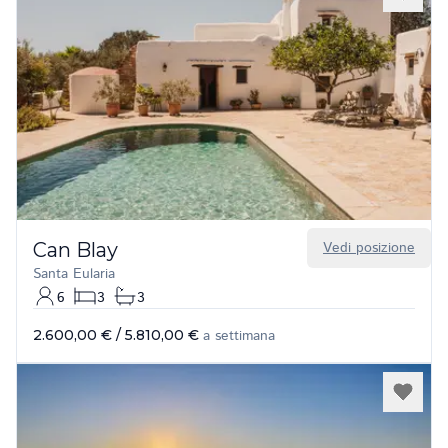
Can Blay
Vedi posizione
Santa Eularia
6
3
3
2.600,00 €
/
5.810,00 €
a settimana